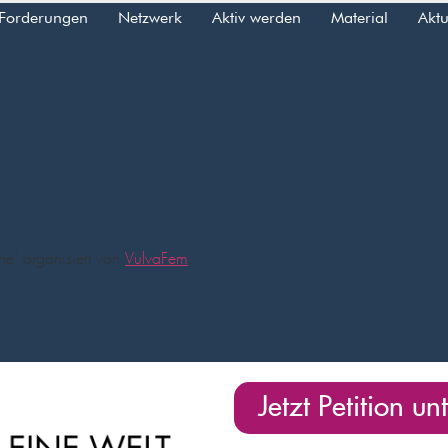
Forderungen
Netzwerk
Aktiv werden
Material
Aktu
che‘ organisiert von
VulvaFem
.
Jetzt Petition u