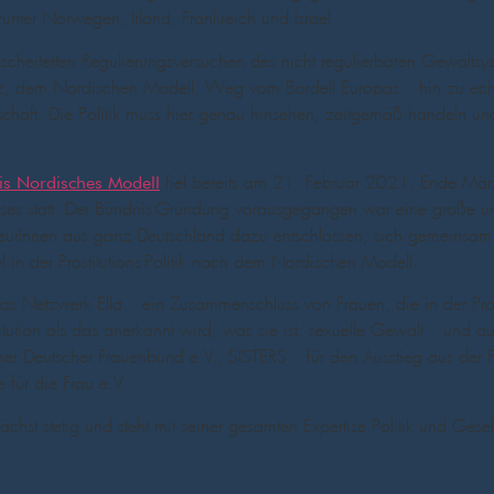
runter Norwegen, Irland, Frankreich und Israel.
eiterten Regulierungsversuchen des nicht regulierbaren Gewaltsys
atz, dem Nordischen Modell. Weg vom Bordell Europas – hin zu echte
llschaft. Die Politik muss hier genau hinsehen, zeitgemäß handeln und
fiel bereits am 21. Februar 2021. Ende März 
s Nordisches Modell
ses statt. Der Bündnis-Gründung vorausgegangen war eine große u
teurInnen aus ganz Deutschland dazu entschlossen, sich gemeinsam 
 in der Prostitutions-Politik nach dem Nordischen Modell.
s Netzwerk Ella – ein Zusammenschluss von Frauen, die in der Pros
titution als das anerkannt wird, was sie ist: sexuelle Gewalt – und 
cher Deutscher Frauenbund e.V., SISTERS – für den Ausstieg aus der P
ür die Frau e.V..
chst stetig und steht mit seiner gesamten Expertise Politik und Gese