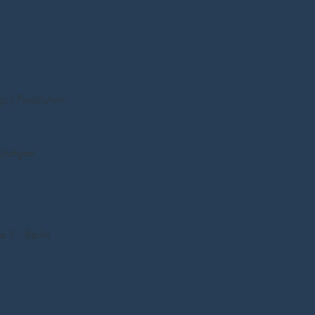
| Prostitution
tuttgart
.V., Berlin