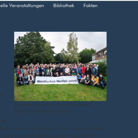
elle Veranstaltungen
Bibliothek
Fakten
t
en –
Konferenz Bündnis Nordisches Modell,
28.9.2020 © Bettina Flitner
-
 der
profitabel macht und somit auch den Menschenhandel.
 und die Gleichberechtigung der Geschlechter