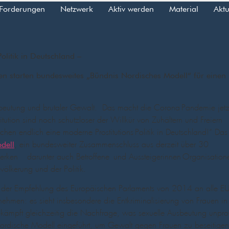
Forderungen
Netzwerk
Aktiv werden
Material
Aktu
olitik in Deutschland –
ven starten bundesweites „Bündnis Nordisches Modell“ für einen
usbeutung und brutaler Gewalt.
Das macht die Corona-Pandemie jetz
tution sind noch schutzloser der Willkür von Zuhältern und Freiern
chen endlich eine moderne Prostitutions-Politik in Deutschland!“ Das
, ein bundesweiter Zusammenschluss aus derzeit über 30
dell
erken – darunter auch Betroffene- und Aussteigerinnen-Organisation
völkerung und der Politik.
it der Empfehlung des Europäischen Parlaments von 2014 an alle EU
ehmen: es sieht insbesondere die Entkriminalisierung von Frauen in
nd bekämpft gleichzeitig die Nachfrage, was sexuelle Ausbeutung un
ordische Modell eingeführt, um Gewalt gegen Frauen zu beseitigen