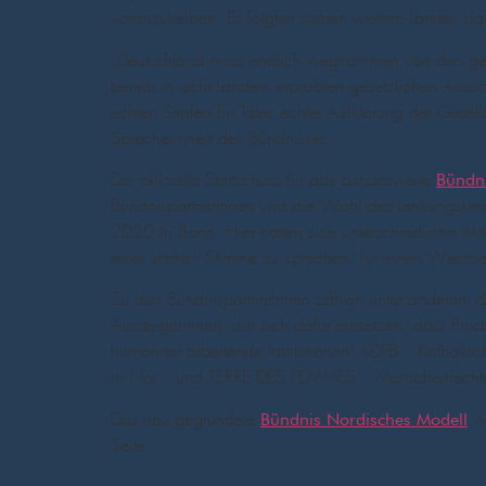
voranzutreiben. Es folgten sieben weitere Länder, da
„Deutschland muss endlich wegkommen von den gesch
bereits in acht Ländern erprobten gesetzlichen Ans
echten Strafen für Täter, echter Aufklärung der Gese
Sprecherinnen des Bündnisses.
Der offizielle Startschuss für das bundesweite
Bündni
BündnispartnerInnen und die Wahl des Lenkungskrei
2020 in Bonn. Hier hatten sich unterschiedliche Ak
einer starken Stimme zu sprechen: für einen Wechsel
Zu den BündnispartnerInnen zählen unter anderem da
Aussteigerinnen, die sich dafür einsetzen, dass Pros
humanitär arbeitende Institutionen: KDFB – Katholis
in Not – und TERRE DES FEMMES – Menschenrechte f
Das neu gegründete
wä
Bündnis Nordisches Modell
Seite.