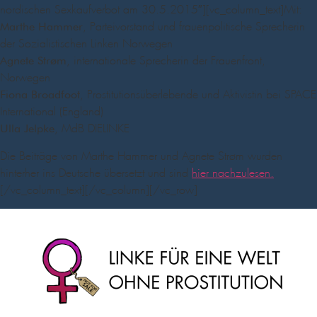
nordischen Sexkaufverbot am 30.5.2015″][vc_column_text]Mit:
, Parteivorstand und frauenpolitische Sprecherin
Marthe Hammer
der Sozialistischen Linken Norwegen
, internationale Sprecherin der Frauenfront,
Agnete Strøm
Norwegen
, Prostitutionsüberlebende und Aktivistin bei SPACE
Fiona Broadfoot
International (England)
, MdB DIELINKE
Ulla Jelpke
Die Beiträge von Marthe Hammer und Agnete Strøm wurden
hinterher ins Deutsche übersetzt und sind
hier nachzulesen.
[/vc_column_text][/vc_column][/vc_row]