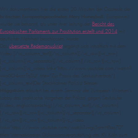
Wir dokumentieren hier die ersten 20 Minuten der Gastrede der
Europaweit
britischen Europaabgeordneten Mary Honeyball.
wurde sie bekannt, als unter ihrer Leitung der
Bericht des
Europäischen Parlaments zur Prostitution erstellt und 2014
mit
deutlicher Mehrheit beschlossen wurde.
Das
übersetzte Redemanuskript
ergänzt sich inhaltlich mit dem
Video.[/vc_column_text][/vc_column][/vc_row][vc_row]
[vc_column][vc_separator][/vc_column][/vc_row][vc_row]
[vc_column][vc_video link=“https://www.youtube.com/watch?
v=o6O4xzzTqSU“ title=“Zur Praxis des Sexkaufverbots“]
[vc_column_text]Der Stockholmer Polizist
Simon
erläutert bei einem Seminar der European Women‘s
Häggström
Lobby das praktische Vorgehen der Polizei gegen Sexkäufer
(Video, englischsprachig).[/vc_column_text][/vc_column]
[/vc_row][vc_row][vc_column][vc_separator][/vc_column]
[/vc_row][vc_row][vc_column][vc_video
link=“https://www.youtube.com/watch?v=gL5dmHBas70″
title=“Internationalen Diskussionsveranstaltung des KV Köln zum