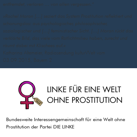
entfremdet, verloren … von allen vergessen.“
»Rachel Moran […] seziert das System Prostitution reflektiert und
schonungslos: aus psychologischer, philosophischer,
soziologischer und […] feministischer Sicht. […] Moran rückt das
verklärte Bild, das viele vom Rotlichtmilieu haben, zurecht und
räumt dabei mit Klischees auf.«
Katharina Altemeier, Radiosendung kulturWelt vom
03.09.2015, Bayern 2
Bundesweite Interessengemeinschaft für eine Welt ohne
Prostitution der Partei DIE LINKE