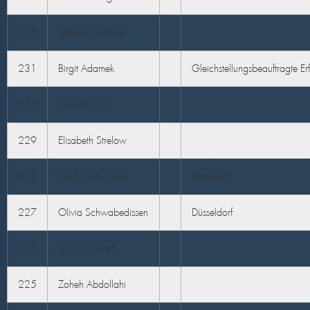
232
Veronika Kracher
231
Birgit Adamek
Gleichstellungsbeauftragte Erf
230
Kordula Pütz
229
Elisabeth Strelow
228
Petra Müller-Gehl
düsseldorf
227
Olivia Schwabedissen
Düsseldorf
226
Tannaz Yousefi
225
Zoheh Abdollahi