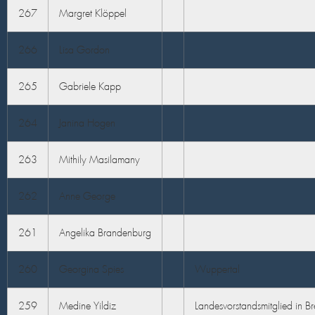
267
Margret Klöppel
266
Lisa Gordon
265
Gabriele Kapp
264
Janina Hogen
263
Mithily Masilamany
262
Anne George
261
Angelika Brandenburg
260
Georgina Spies
Wuppertal
259
Medine Yildiz
Landesvorstandsmitglied in B