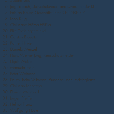
Sabine Veidt
Jörg Lobach, stellvertretender Landesvorsitzender RLP
Fabian Bauer, Geschäftsführer DIE LINKE RLP
Leon Krug
Christiane Hölzer-Hößler
Elke Theisinger-Hinkel
Carsten Brosette
Rainer Hinkel
Daniela Menzel
Hans Werner Jung, Kreisschatzmeister
Elijah Weber
Manuela Holz
Peter Weinand
Dr. Wilhelm Vollmann, Bundesausschussdelegierter
Christian Lehberger
Florian Westphal
Jürgen Pfeiffer
Helmut Franz
Wolfgang Huste