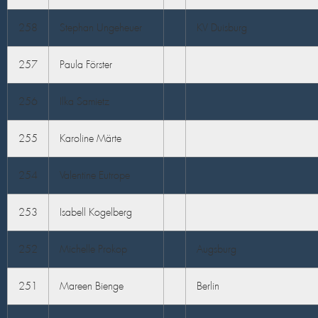
258
Stephan Ungeheuer
KV Duisburg
257
Paula Förster
256
Ilka Samietz
255
Karoline Märte
254
Valentine Eutrope
253
Isabell Kogelberg
252
Michelle Prokop
Augsburg
251
Mareen Bienge
Berlin