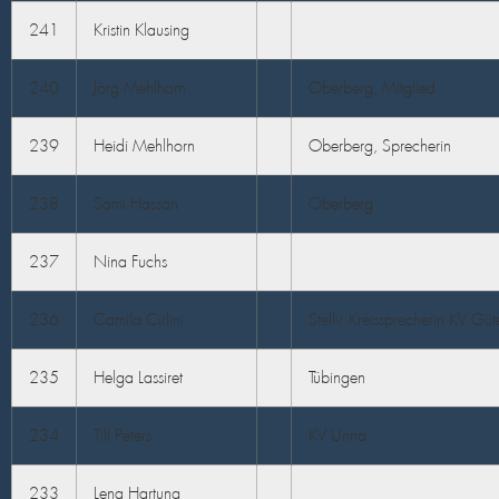
241
Kristin Klausing
240
Jörg Mehlhorn
Oberberg, Mitglied
239
Heidi Mehlhorn
Oberberg, Sprecherin
238
Sami Hassan
Oberberg
237
Nina Fuchs
236
Camila Cirlini
Stellv. Kreissprecherin KV Güt
235
Helga Lassiret
Tübingen
234
Till Peters
KV Unna
233
Lena Hartung