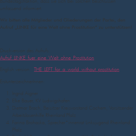
Bundestagsfraktion, dass sie sich bei solchen Beschlüssen
umfassend informiert.
Wir bitten alle Mitglieder und Gliederungen der Partei, den
Aufruf „LINKE für eine Welt ohne Prostitution“ zu unterstützen!
Druckversion des Aufrufs:
Aufruf_LINKE_fuer_eine_Welt_ohne_Prostitution
English version:
THE_LEFT_for_a_world_without_prostitution
ErstunterzeichnerInnen:
Ingrid Aigner
Elke Bauer, KV Ludwigshafen
Dietmar Brach, Beisitzer Kreisvorstand Cochem, Vorsitzender
Arbeitslosenhilfe Rheinland-Pfalz
Farina Brohaska, Sprecher*innenrat Linksjugend Rheinland-
Pfalz