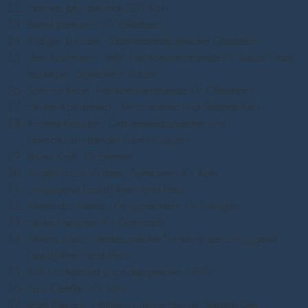
Hannes Jahr, dielinke.SDS Köln
Bernd Joemann, KV Gladbeck
Rüdiger Jurkosek, Stadtverbandssprecher Gladbeck
Vera Kaufmann, stellv. Fraktionsvorsitzende KV Kassel Stadt,
frauenpol. Sprecherin Kassel
Samina Khan, Fraktionsvorsitzende KV Offenbach
Heiner Kockerbeck, Kreisvorstand und Stadtrat Köln
Krishna Koculan, Ortsverbandssprecher und
Fraktionsvorsitzender Sankt Augustin
Bruno Kraft, KV Bremen
Angelika Link-Wilden, Sprecherin KV Köln
Linksjugend [’solid] Rheinland-Pfalz
Alexandra Mehdi, Kreissprecherin KV Solingen
Heike Meissner, KV Darmstadt
Milena Mess, Landessprecher*innenrat der Linksjugend
[’solid] Rheinland-Pfalz
Ralf Michalowsky, Landessprecher NRW
Paul Oehlke, KV Köln
Josef Oeinck, Fraktionsvorsitzender im Stadtrat Oer-