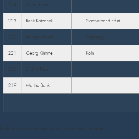
224
Heike Lampa
223
René Kotzanek
Stadtverband Erfurt
222
Franziska Klotz
Starnberg
221
Georg Kümmel
Köln
220
Shahla Feyzi
219
Martha Bank
UnterzeichnerInnen des Aufrufs für UnterstützerInnen: