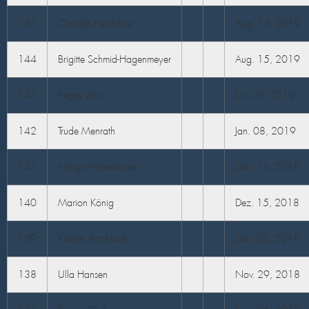
145
Claudia Freistuhler
Aug. 15, 2019
144
Brigitte Schmid-Hagenmeyer
Aug. 15, 2019
143
Peggy John
Juni 28, 2019
142
Trude Menrath
Jan. 08, 2019
141
Margo Hinterkeuser
Dez. 16, 2018
140
Marion König
Dez. 15, 2018
139
Kleines Arschloch
Dez. 04, 2018
138
Ulla Hansen
Nov. 29, 2018