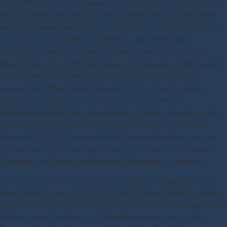
Seit 1999 gibt es in Schweden und seit 2009 in Norwegen und
Island Gesetze, die den Kauf von sexuellen Diensten unter Strafe
stellen. Bei diesem neuartigen Ansatz wird nur der Käufer bestraft
und nicht die Prostituierte. In Frankreich, dem Vereinigten
Königreich, Kanada, Litauen, Südkorea, Nord-Irland und der
Republik Irland sind ähnliche Gesetze in Vorbereitung oder bereits
beschlossen. Vor kurzem hat das Europäische Parlament die
europäische Öffentlichkeit aufgerufen, sich mit der Frage der
Prostitution zu befassen. Die Resolution befürwortet ein
Sexkaufverbot nach dem schwedischen Modell und wird von den
europäischen Linksparteien mehrheitlich unterstützt. Wir wollen,
dass auch DIE LINKE eine ernsthafte Auseinandersetzung um das
Sexkaufverbot führt. Dazu gehört es, sich mit den in Schweden,
Norwegen und Island gewonnenen Erfahrungen zu befassen.
Wir sind unzufrieden damit, dass unsere Bundestagsfraktion mit
ihrem Beschluss vom 14.10.2014 den Eindruck erweckt, unsere
Partei lehne ein Sexkaufverbot ab. Eine solche Positionsbestimmung
steht nur einem Parteitag zu. Außerdem erwarten wir von der