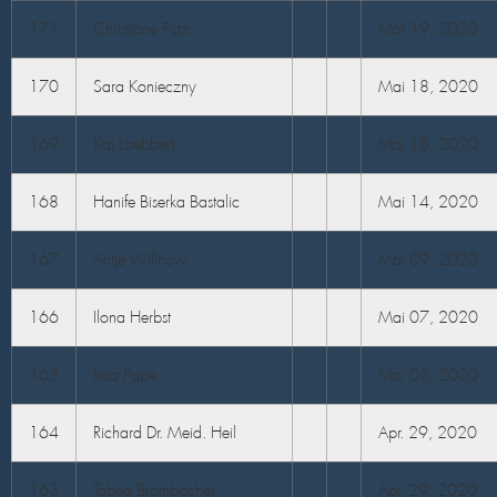
171
Christiane Pütz
Mai 19, 2020
170
Sara Konieczny
Mai 18, 2020
169
Kai Loebbert
Mai 18, 2020
168
Hanife Biserka Bastalic
Mai 14, 2020
167
Antje Willnow
Mai 09, 2020
166
Ilona Herbst
Mai 07, 2020
165
Insa Pape
Mai 03, 2020
164
Richard Dr. Meid. Heil
Apr. 29, 2020
163
Tabea Brombacher
Apr. 29, 2020