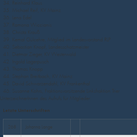
Reinhard Klaus
Michael Reif, KV Mainz
Lena Edel
Ramona Wiccianis
Christa Krauß
Kemal Gülcehre, Mitglied im Landesvorstand RLP
Sebastian Knopf, Landesschatzmeister
Dietmar Zieger, KV Westerwald
Ingold Lagerpusch
Thomas Knopp
Stephan Breitbach, KV Mainz
David Schwarzendahl, KV Frankenthal
Susanne Kohrs, Fraktionsvorsitzende Linksfraktion Trier
UnterzeichnerInnen des Aufrufs für Mitglieder:
Letzte Unterschriften
268
Johanna Lange