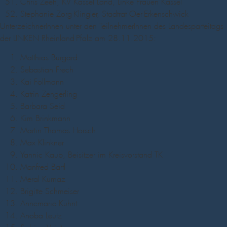
Chris Zeeh, KV Kassel Land, Linke Frauen Kassel
Stephanie Zorg-Klingler, Stadtrat Oer-Erkenschwick
UnterzeichnerInnen unter den TeilnehmerInnen des Landesparteitags
der LINKEN Rheinland-Pfalz am 28.11.2015:
Matthias Burgard
Sebastian Frech
Kai Follmann
Katrin Zengerling
Barbara Seid
Kim Brinkmann
Martin Thomas Horsch
Max Klinkner
Yannic Kaub, Beisitzer im Kreisvorstand TK
Manfred Bartl
Meral Kurnaz
Brigitte Schmeiser
Annemarie Kühnt
Anoba Leutz